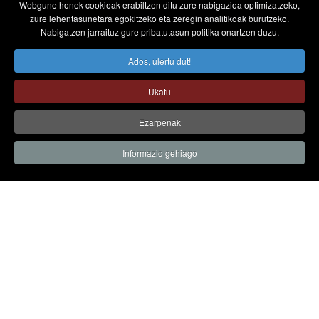
Webgune honek cookieak erabiltzen ditu zure nabigazioa optimizatzeko,
zure lehentasunetara egokitzeko eta zeregin analitikoak burutzeko.
Nabigatzen jarraituz gure pribatutasun politika onartzen duzu.
Ados, ulertu dut!
Ukatu
Ezarpenak
Informazio gehiago
2026KO MAIATZAK 2 ETA 3